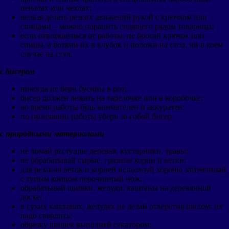
пеналах или чехлах;
нельзя делать резких движений рукой с крючком или
спицами – можно поранить сидящего рядом товарища;
если отвлекаешься от работы, не бросай крючок или
спицы, а воткни их в клубок и положи на стол, ни в коем
случае на стул.
с бисером
никогда не бери бусины в рот;
бисер должен лежать на тарелочке или в коробочке;
во время работы будь внимателен и аккуратен;
по окончании работы убери за собой бисер.
с природными материалами
не ломай растущие деревья, кустарники, травы;
не обрабатывай сырые, грязные корни и ветки;
для резания веток и корней используй хорошо заточенный
с тупым концом перочинный нож;
обрабатывай шишки, желуди, каштаны на деревянной
доске;
в сухих каштанах, жёлудях не делай отверстия шилом: их
надо сверлить;
обрезку шишек выполняй секатором;