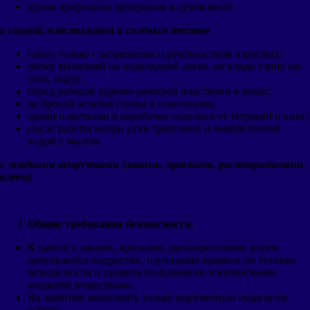
храни природные материалы в сухом месте.
с глиной, пластилином и солёным тестом
глину только с разрешения и руководством взрослых;
лепку выполняй на подкладной доске, не клади глину на
стол, парту;
перед работой хорошо разогрей пластилин в руках;
не бросай остатки глины и пластилина;
храни пластилин в коробочке отдельно от тетрадей и книг;
после работы вытри руки тряпочкой и вымой тёплой
водой с мылом.
с жидкими веществами (лаками, красками, растворителями,
клеем)
Общие требования безопасности.
К работе с лаками, красками, растворителями, клеем
допускаются подростки, изучившие правила по технике
безопасности и правила пользования огнеопасными
жидкими веществами.
На занятиях выполнять только порученную педагогом
работу.