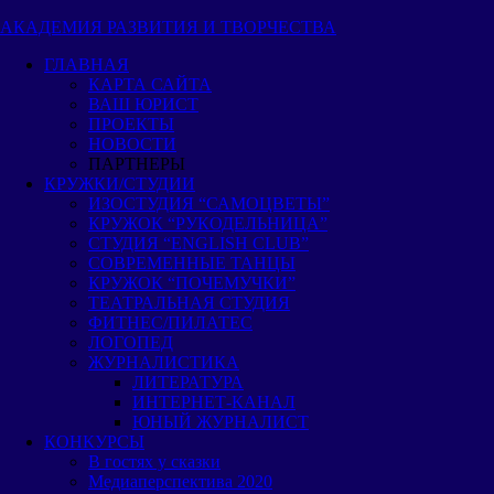
Пропустить
АКАДЕМИЯ РАЗВИТИЯ И ТВОРЧЕСТВА
и
ГЛАВНАЯ
перейти
КАРТА САЙТА
к
ВАШ ЮРИСТ
содержимому
ПРОЕКТЫ
НОВОСТИ
ПАРТНЕРЫ
КРУЖКИ/СТУДИИ
ИЗОСТУДИЯ “САМОЦВЕТЫ”
КРУЖОК “РУКОДЕЛЬНИЦА”
СТУДИЯ “ENGLISH CLUB”
СОВРЕМЕННЫЕ ТАНЦЫ
КРУЖОК “ПОЧЕМУЧКИ”
ТЕАТРАЛЬНАЯ СТУДИЯ
ФИТНЕС/ПИЛАТЕС
ЛОГОПЕД
ЖУРНАЛИСТИКА
ЛИТЕРАТУРА
ИНТЕРНЕТ-КАНАЛ
ЮНЫЙ ЖУРНАЛИСТ
КОНКУРСЫ
В гостях у сказки
Медиаперспектива 2020