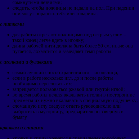
сомкнутыми лезвиями;
следить, чтобы ножницы не падали на пол. При падении
они могут поранить тебя или товарища.
с нитками
для работы отрезают ножницами под острым углом –
такой конец легче вдеть в иголку;
длина рабочей нити должна быть более 50 см, иначе она
путается, лохматится и замедляет темп работы.
с иголками и булавками
самый лучший способ хранения игл – игольница;
если в работе несколько игл, до и после работы
необходимо пересчитать их;
запрещается пользоваться ржавой или гнутой иглой;
во время работы нельзя вкалывать иголки в посторонние
предметы их нужно вкалывать в специальную подушечку;
сломанную иглу следует отдать руководителю или
выбросить в мусорницу, предварительно завернув в
бумагу.
крючком и спицами
крючки и спицы хранятся в специальных коробочках,