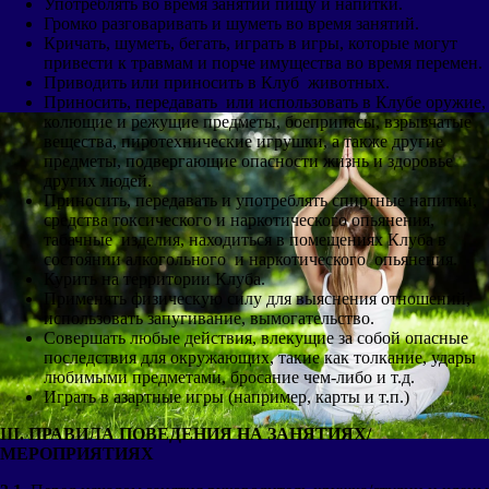
Употреблять во время занятий пищу и напитки.
Громко разговаривать и шуметь во время занятий.
Кричать, шуметь, бегать, играть в игры, которые могут
привести к травмам и порче имущества во время перемен.
Приводить или приносить в Клуб животных.
Приносить, передавать или использовать в Клубе оружие,
колющие и режущие предметы, боеприпасы, взрывчатые
вещества, пиротехнические игрушки, а также другие
предметы, подвергающие опасности жизнь и здоровье
других людей.
Приносить, передавать и употреблять спиртные напитки,
средства токсического и наркотического опьянения,
табачные изделия, находиться в помещениях Клуба в
состоянии алкогольного и наркотического опьянения.
Курить на территории Клуба.
Применять физическую силу для выяснения отношений,
использовать запугивание, вымогательство.
Совершать любые действия, влекущие за собой опасные
последствия для окружающих, такие как толкание, удары
любимыми предметами, бросание чем-либо и т.д.
Играть в азартные игры (например, карты и т.п.)
III
. ПРАВИЛА ПОВЕДЕНИЯ НА ЗАНЯТИЯХ/
МЕРОПРИЯТИЯХ