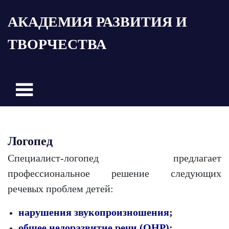
Пропустить
АКАДЕМИЯ РАЗВИТИЯ И
и
перейти
ТВОРЧЕСТВА
к
содержимому
Логопед
Специалист-логопед предлагает
профессиональное решение следующих
речевых проблем детей:
нарушения звукопроизношения;
общее недоразвитие речи (ОНР);