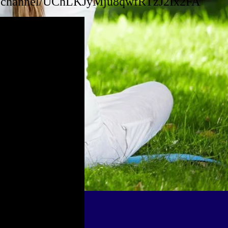
m/channel/UChLKJyMju8qwfRTzJ2Ix2FA