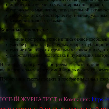
интереса к изучению гуманитарных дисциплин;
творческого мышления, познавательной активнос
способности к словотворчеству, индивидуальных 
коммуникативных навыков.
Конечные результаты:
умение построить устное и письменное сообщени
умение работать в различных жанрах публицистич
умение общаться с отдельным человеком и аудит
самостоятельная подготовка и публикация матери
Настоящая программа построена в соответствии с о
выполнения задач программой используются современ
Примечание: тексты проекта и программы даны в сок
ЮНЫЙ ЖУРНАЛИСТ и Компания:
https:/