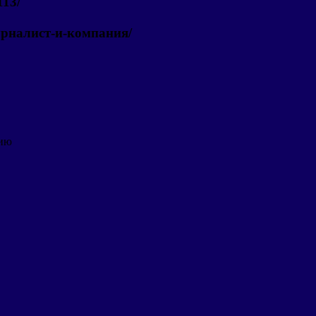
113/
журналист-и-компания/
дию