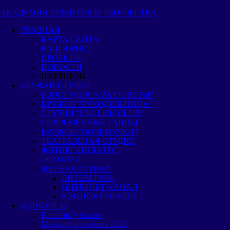
Пропустить
АКАДЕМИЯ РАЗВИТИЯ И ТВОРЧЕСТВА
и
ГЛАВНАЯ
перейти
КАРТА САЙТА
к
ВАШ ЮРИСТ
содержимому
ПРОЕКТЫ
НОВОСТИ
ПАРТНЕРЫ
КРУЖКИ/СТУДИИ
ИЗОСТУДИЯ “САМОЦВЕТЫ”
КРУЖОК “РУКОДЕЛЬНИЦА”
СТУДИЯ “ENGLISH CLUB”
СОВРЕМЕННЫЕ ТАНЦЫ
КРУЖОК “ПОЧЕМУЧКИ”
ТЕАТРАЛЬНАЯ СТУДИЯ
ФИТНЕС/ПИЛАТЕС
ЛОГОПЕД
ЖУРНАЛИСТИКА
ЛИТЕРАТУРА
ИНТЕРНЕТ-КАНАЛ
ЮНЫЙ ЖУРНАЛИСТ
КОНКУРСЫ
В гостях у сказки
Медиаперспектива 2020