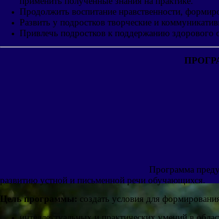
применить полученные знания на практике.
Продолжить воспитание нравственности, формиро
Развить у подростков творческие и коммуникатив
Привлечь подростков к поддержанию здорового о
ПРОГР
Программа преду
развитию устной и письменной речи обучающихся.
Цель программы:
создать условия для формирования
интеллектуальных и практических умений в облас