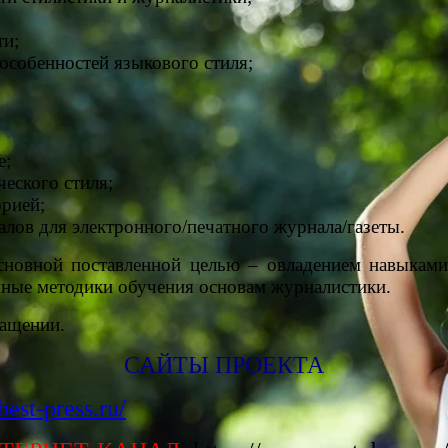
ти;
особенностей языкового стиля;
е;
еского стиля;
орией;
алов для электронного/печатного журнала/газеты.
сновной поставленной целью – овладением навыками
ные методики обучения основам журналистики.
ращении.
САЙТЫ ПРОЕКТА
/best-press.ru/