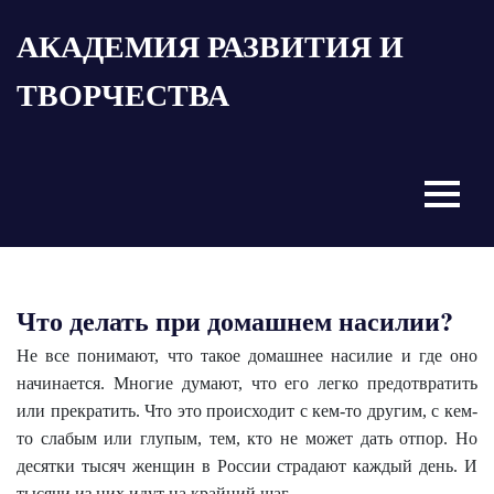
Пропустить
АКАДЕМИЯ РАЗВИТИЯ И
и
перейти
ТВОРЧЕСТВА
к
содержимому
Menu
Что делать при домашнем насилии?
Не все понимают, что такое домашнее насилие и где оно
начинается. Многие думают, что его легко предотвратить
или прекратить. Что это происходит с кем-то другим, с кем-
то слабым или глупым, тем, кто не может дать отпор. Но
десятки тысяч женщин в России страдают каждый день. И
тысячи из них идут на крайний шаг.