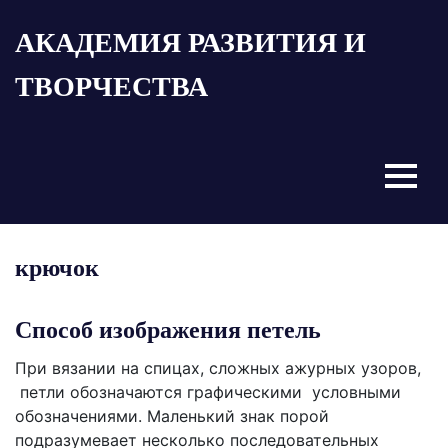
Пропустить
АКАДЕМИЯ РАЗВИТИЯ И
и
перейти
ТВОРЧЕСТВА
к
содержимому
Menu
крючок
Способ изображения петель
При вязании на спицах, сложных ажурных узоров,
петли обозначаются графическими условными
обозначениями. Маленький знак порой
подразумевает несколько последовательных