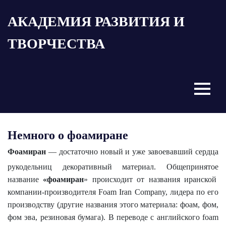
Пропустить
АКАДЕМИЯ РАЗВИТИЯ И
и
перейти
ТВОРЧЕСТВА
к
содержимому
Menu
Немного о фоамиране
Фоамиран
— достаточно новый и уже завоевавший сердца
рукодельниц декоративный материал. Общепринятое
название
«фоамиран
» происходит от названия иранской
компании-производителя Foam Iran Company, лидера по его
производству (другие названия этого материала: фоам, фом,
фом эва, резиновая бумага). В переводе с английского foam