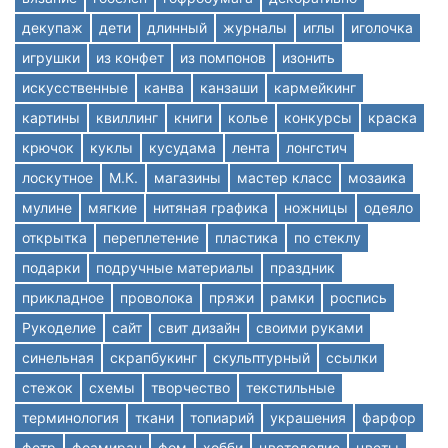
декупаж
дети
длинный
журналы
иглы
иголочка
игрушки
из конфет
из помпонов
изонить
искусственные
канва
канзаши
кармейкинг
картины
квиллинг
книги
колье
конкурсы
краска
крючок
куклы
кусудама
лента
лонгстич
лоскутное
М.К.
магазины
мастер класс
мозаика
мулине
мягкие
нитяная графика
ножницы
одеяло
открытка
переплетение
пластика
по стеклу
подарки
подручные материалы
праздник
прикладное
проволока
пряжи
рамки
роспись
Рукоделие
сайт
свит дизайн
своими руками
синельная
скрапбукинг
скульптурный
ссылки
стежок
схемы
творчество
текстильные
терминология
ткани
топиарий
украшения
фарфор
фетр
фоамиран
фом
хобби
цветоделие
цветы