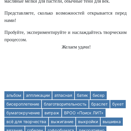
масляные мелки для пастели, обычные тени для век.
Представляете, сколько возможностей открывается перед
нами!
Пробуйте, экспериментируйте и наслаждайтесь творческим
процессом.
Желаем удачи!
альбом
аппликации
атласная
батик
бисер
бисероплетение
благотворительность
браслет
букет
бумагокручение
витраж
ВРОО «Поиск ЛИТ»
всё для творчества
выжигание
выкройки
вышивка
вязание
гобелен
гофробумага
декоративно