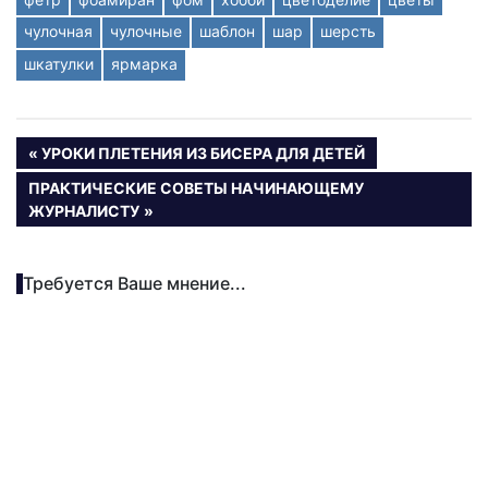
чулочная
чулочные
шаблон
шар
шерсть
шкатулки
ярмарка
Навигация
ПРЕДЫДУЩАЯ
УРОКИ ПЛЕТЕНИЯ ИЗ БИСЕРА ДЛЯ ДЕТЕЙ
ЗАПИСЬ:
по
СЛЕДУЮЩАЯ
ПРАКТИЧЕСКИЕ СОВЕТЫ НАЧИНАЮЩЕМУ
ЗАПИСЬ:
ЖУРНАЛИСТУ
записям
Требуется Ваше мнение...