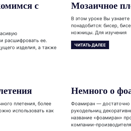
комимся с
Мозаичное пл
В этом уроке Вы узнаете
понадобится: бисер, бисе
ножницы. Для изучения
расивую
 и расшифровать ее.
ЧИТАТЬ ДАЛЕЕ
дущего изделия, а также
летения
Немного о фо
ного плетения, более
Фоамиран — достаточно 
можно использовать как
рукодельниц декоративн
название «фоамиран» пр
компании-производителя 