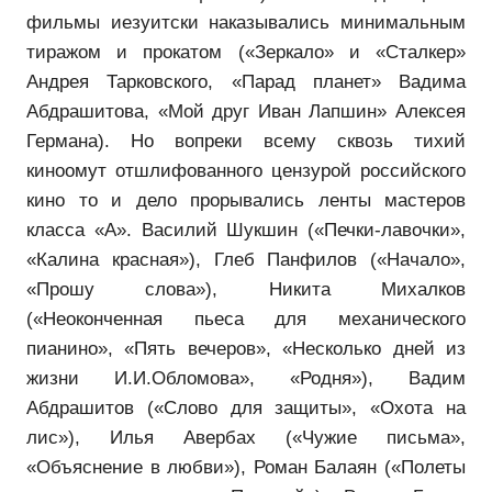
фильмы иезуитски наказывались минимальным
тиражом и прокатом («Зеркало» и «Сталкер»
Андрея Тарковского, «Парад планет» Вадима
Абдрашитова, «Мой друг Иван Лапшин» Алексея
Германа). Но вопреки всему сквозь тихий
киноомут отшлифованного цензурой российского
кино то и дело прорывались ленты мастеров
класса «А». Василий Шукшин («Печки-лавочки»,
«Калина красная»), Глеб Панфилов («Начало»,
«Прошу слова»), Никита Михалков
(«Неоконченная пьеса для механического
пианино», «Пять вечеров», «Несколько дней из
жизни И.И.Обломова», «Родня»), Вадим
Абдрашитов («Слово для защиты», «Охота на
лис»), Илья Авербах («Чужие письма»,
«Объяснение в любви»), Роман Балаян («Полеты