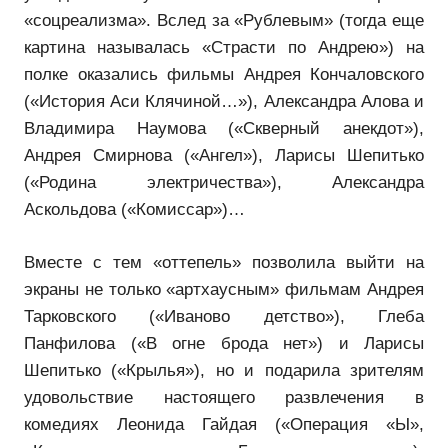
«соцреализма». Вслед за «Рублевым» (тогда еще
картина называлась «Страсти по Андрею») на
полке оказались фильмы Андрея Кончаловского
(«История Аси Клячиной…»), Александра Алова и
Владимира Наумова («Скверный анекдот»),
Андрея Смирнова («Ангел»), Ларисы Шепитько
(«Родина электричества»), Александра
Аскольдова («Комиссар»)…
Вместе с тем «оттепель» позволила выйти на
экраны не только «артхаусным» фильмам Андрея
Тарковского («Иваново детство»), Глеба
Панфилова («В огне брода нет») и Ларисы
Шепитько («Крылья»), но и подарила зрителям
удовольствие настоящего развлечения в
комедиях Леонида Гайдая («Операция «Ы»,