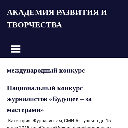
Пропустить
АКАДЕМИЯ РАЗВИТИЯ И
и
перейти
ТВОРЧЕСТВА
к
содержимому
международный конкурс
Национальный конкурс
журналистов «Будущее – за
мастерами»
Категория: Журналистам, СМИ Актуально до 15
июля 2018 годаСоюз «Молодые профессионалы