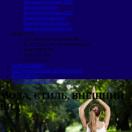
Медиаперспектива 2020
Я помогаю миру
Медиаперспектива 2019
Cоциальная реклама
Калейдоскоп талантов
Моя будущая профессия
ДОБРО.РУ
Положение о волонтерстве
ВСТУПИТЬ В ОРГАНИЗАЦИЮ
ДОКУМЕНТЫ
ВАКАНСИИ
ПРОЕКТЫ
СПРАВОЧНИК
МЕТОДИЧЕСКИЕ МАТЕРИАЛЫ
КОНТАКТЫ
ЛИЧНЫЙ КАБИНЕТ
МОДА, СТИЛЬ, ВНЕШНИЙ
ВИД