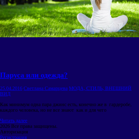
Паруса или одежда?
25.04.2016
Светлана Самарцева
МОДА, СТИЛЬ, ВНЕШНИЙ
ВИД
Как минимум одна пара джинс есть, конечно же в гардеробе,
каждого человека, но не все знают как и для чего
Читать далее
2026 Все права защищены.
Авторизация
Регистрация