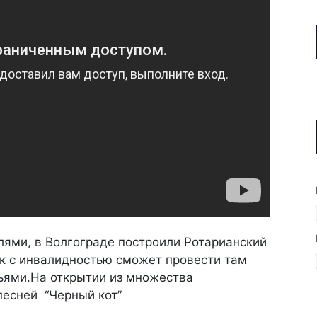
лями, в Волгограде построили Ротарианский
к с инвалидностью сможет провести там
ьями.На открытии из множества
песней “Черный кот”