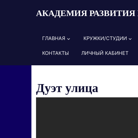
Пропустить
АКАДЕМИЯ РАЗВИТИЯ 
и
перейти
к
содержимому
ГЛАВНАЯ
КРУЖКИ/СТУДИИ
КОНТАКТЫ
ЛИЧНЫЙ КАБИНЕТ
Дуэт улица