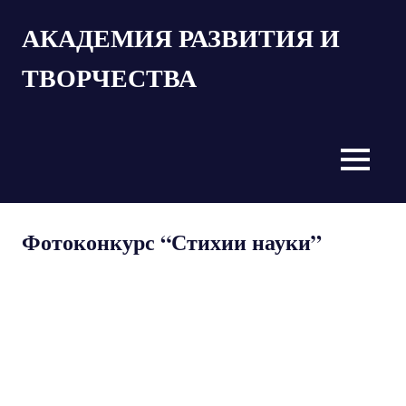
Пропустить
АКАДЕМИЯ РАЗВИТИЯ И
и
перейти
ТВОРЧЕСТВА
к
содержимому
MENU
Фотоконкурс “Стихии науки”