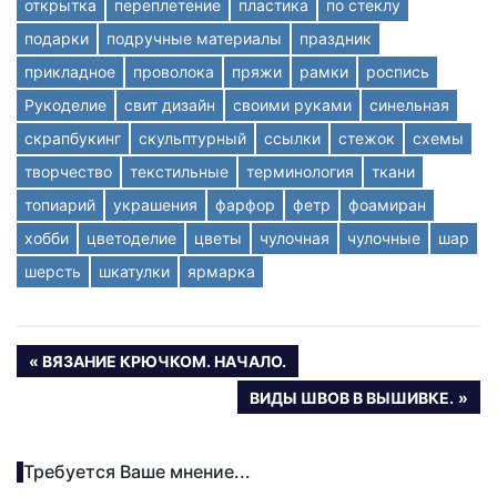
открытка
переплетение
пластика
по стеклу
подарки
подручные материалы
праздник
прикладное
проволока
пряжи
рамки
роспись
Рукоделие
свит дизайн
своими руками
синельная
скрапбукинг
скульптурный
ссылки
стежок
схемы
творчество
текстильные
терминология
ткани
топиарий
украшения
фарфор
фетр
фоамиран
хобби
цветоделие
цветы
чулочная
чулочные
шар
шерсть
шкатулки
ярмарка
Навигация
ПРЕДЫДУЩАЯ
ВЯЗАНИЕ КРЮЧКОМ. НАЧАЛО.
ЗАПИСЬ:
по
СЛЕДУЮЩАЯ
ВИДЫ ШВОВ В ВЫШИВКЕ.
ЗАПИСЬ:
записям
Требуется Ваше мнение...