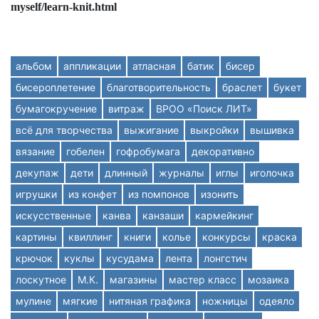
myself/learn-knit.html
альбом
аппликации
атласная
батик
бисер
бисероплетение
благотворительность
браслет
букет
бумагокручение
витраж
ВРОО «Поиск ЛИТ»
всё для творчества
выжигание
выкройки
вышивка
вязание
гобелен
гофробумага
декоративно
декупаж
дети
длинный
журналы
иглы
иголочка
игрушки
из конфет
из помпонов
изонить
искусственные
канва
канзаши
кармейкинг
картины
квиллинг
книги
колье
конкурсы
краска
крючок
куклы
кусудама
лента
лонгстич
лоскутное
М.К.
магазины
мастер класс
мозаика
мулине
мягкие
нитяная графика
ножницы
одеяло