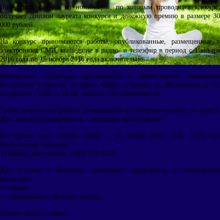
Победитель каждой из номинаций, по которым проводится конкурс,
получает Диплом лауреата конкурса и денежную премию в размере 30
000 рублей.
На конкурс принимаются работы, опубликованные, размещенные в
электронных СМИ, вышедшие в радио- и телеэфир в период с 1 января
2016 года по 15 ноября 2016 года включительно.
Конкурсные материалы принимаются в Министерстве экономики
Республики Татарстан по адресу 420021, г. Казань, ул. Московская, д. 55,
ежедневно с 9.00 до 18.00, кабинет 104 (Канцелярия).
Также конкурсные работы принимаются в электронном виде по адресу:
Alsu.Sharafutdinova@tatar.ru
, c пометкой «На конкурс».
Последний день приема заявок – 16 ноября 2016 года, 18.00 (по
Московскому времени).
Телефоны для справок: (843) 524-91-91.
Для участия в Конкурсе необходимо представить в Конкурсную
комиссию:
— заявку;
— заявляемые на Конкурс работы.
Скачать Анкету-заявку