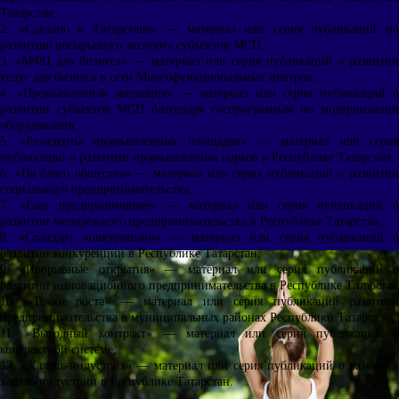
Татарстан;
2. «Сделано в Татарстане» — материал или серия публикаций по
развитию несырьевого экспорта субъектов МСП;
3. «МФЦ для бизнеса» — материал или серия публикаций о развитии
услуг для бизнеса в сети Многофункциональных центров;
4. «Промышленная эволюция» — материал или серия публикаций о
развитии субъектов МСП благодаря госпрограммам по модернизации
оборудования;
5. «Резиденты промышленных площадок» — материал или серия
публикаций о развитии промышленных парков в Республике Татарстан;
6. «На благо общества» — материал или серия публикаций о развитии
социального предпринимательства;
7. «Еще предприимчивее» — материал или серия публикаций о
развитии молодежного предпринимательства в Республике Татарстан;
8. «Стандарт конкуренции» — материал или серия публикаций о
развитии конкуренции в Республике Татарстан;
9. «Прорывные открытия» — материал или серия публикаций о
развитии инновационного предпринимательства в Республике Татарстан
10. «Точки роста» — материал или серия публикаций развитии
предпринимательства в муниципальных районах Республики Татарстан;
11. «Выгодный контракт» — материал или серия публикаций о
контрактной системе;
12. «Халяль-индустрия» — материал или серия публикаций о развитии
халяль-индустрии в Республике Татарстан.