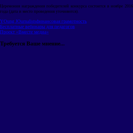
Церемония награждения победителей конкурса состоится в ноябре 2016
года (дата и место проведения уточняются).
YOung JOurnalists
финансовая грамотность
Навигация
Предыдущая
Бесплатные вебинары для педагогов
запись:
Следующая
Проект «Вместе медиа»
по
запись:
записям
Требуется Ваше мнение...