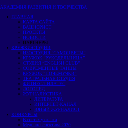
Пропустить
АКАДЕМИЯ РАЗВИТИЯ И ТВОРЧЕСТВА
и
ГЛАВНАЯ
перейти
КАРТА САЙТА
к
ВАШ ЮРИСТ
содержимому
ПРОЕКТЫ
НОВОСТИ
ПАРТНЕРЫ
КРУЖКИ/СТУДИИ
ИЗОСТУДИЯ “САМОЦВЕТЫ”
КРУЖОК “РУКОДЕЛЬНИЦА”
СТУДИЯ “ENGLISH CLUB”
СОВРЕМЕННЫЕ ТАНЦЫ
КРУЖОК “ПОЧЕМУЧКИ”
ТЕАТРАЛЬНАЯ СТУДИЯ
ФИТНЕС/ПИЛАТЕС
ЛОГОПЕД
ЖУРНАЛИСТИКА
ЛИТЕРАТУРА
ИНТЕРНЕТ-КАНАЛ
ЮНЫЙ ЖУРНАЛИСТ
КОНКУРСЫ
В гостях у сказки
Медиаперспектива 2020