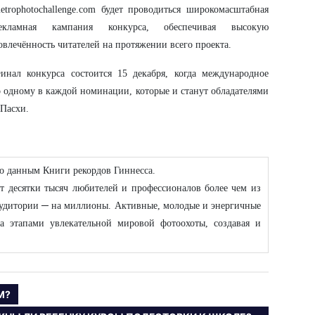
etrophotochallenge.com будет проводиться широкомасштабная
екламная кампания конкурса, обеспечивая высокую
овлечённость читателей на протяжении всего проекта.
инал конкурса состоится 15 декабря, когда международное
 одному в каждой номинации, которые и станут обладателями
 Пасхи.
 по данным Книги рекордов Гиннесса.
ет десятки тысяч любителей и профессионалов более чем из
а аудитории ─ на миллионы. Активные, молодые и энергичные
за этапами увлекательной мировой фотоохоты, создавая и
М?