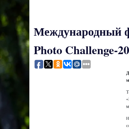
Международный ф
Photo Challenge-2
Д
м
Т
«
м
Н
с