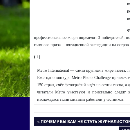
m
р
в
Ф
профессиональное жюри определит 3 победителей, по
главного приза ─ пятидневной экспедиции на остров
( i )
Metro International — самая крупная в мире газета,
Ежегодно конкурс Metro Photo Challenge привлека
150 стран, счёт фотографий идёт на сотни тысяч, 
читатели Metro участвуют и пристально следят 
наслаждаясь талантливыми работами участников.
Навигация
ПРЕДЫДУЩАЯ
ПОЧЕМУ БЫ ВАМ НЕ СТАТЬ ЖУРНАЛИСТО
ЗАПИСЬ: