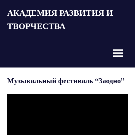
Пропустить
АКАДЕМИЯ РАЗВИТИЯ И
и
перейти
ТВОРЧЕСТВА
к
содержимому
MENU
Музыкальный фестиваль “Заодно”