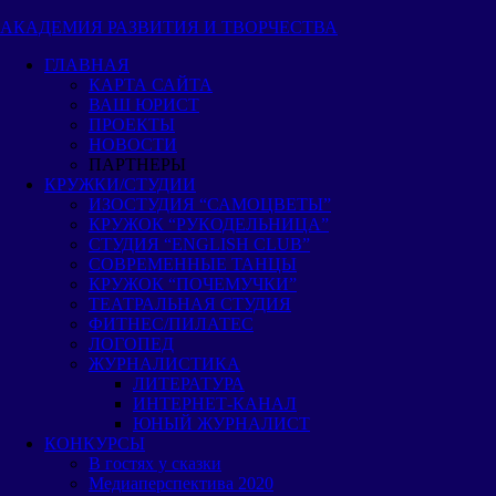
Пропустить
АКАДЕМИЯ РАЗВИТИЯ И ТВОРЧЕСТВА
и
ГЛАВНАЯ
перейти
КАРТА САЙТА
к
ВАШ ЮРИСТ
содержимому
ПРОЕКТЫ
НОВОСТИ
ПАРТНЕРЫ
КРУЖКИ/СТУДИИ
ИЗОСТУДИЯ “САМОЦВЕТЫ”
КРУЖОК “РУКОДЕЛЬНИЦА”
СТУДИЯ “ENGLISH CLUB”
СОВРЕМЕННЫЕ ТАНЦЫ
КРУЖОК “ПОЧЕМУЧКИ”
ТЕАТРАЛЬНАЯ СТУДИЯ
ФИТНЕС/ПИЛАТЕС
ЛОГОПЕД
ЖУРНАЛИСТИКА
ЛИТЕРАТУРА
ИНТЕРНЕТ-КАНАЛ
ЮНЫЙ ЖУРНАЛИСТ
КОНКУРСЫ
В гостях у сказки
Медиаперспектива 2020