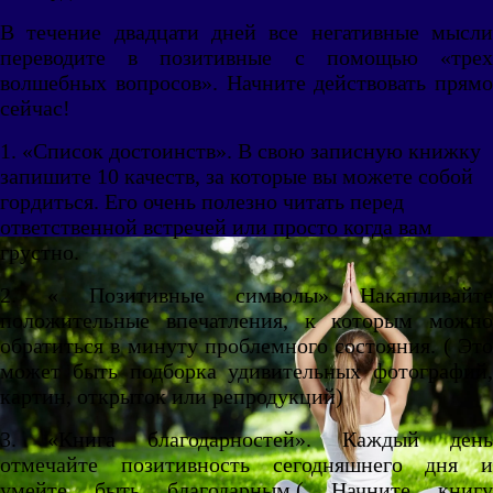
В течение двадцати дней все негативные мысли
переводите в позитивные с помощью «трех
волшебных вопросов». Начните действовать прямо
сейчас!
1. «Список достоинств». В свою записную книжку
запишите 10 качеств, за которые вы можете собой
гордиться. Его очень полезно читать перед
ответственной встречей или просто когда вам
грустно.
2. « Позитивные символы» Накапливайте
положительные впечатления, к которым можно
обратиться в минуту проблемного состояния. ( Это
может быть подборка удивительных фотографий,
картин, открыток или репродукций)
3. «Книга благодарностей». Каждый день
отмечайте позитивность сегодняшнего дня и
умейте быть благодарным.( Начните книгу