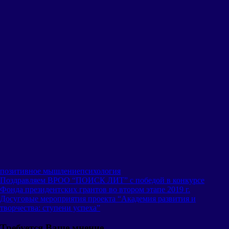
позитивное мышление
психология
Навигация
Предыдущая
Поздравляем ВРОО “ПОИСК ЛИТ” с победой в конкурсе
запись:
Фонда президентских грантов во втором этапе 2019 г.
по
Следующая
Досуговые мероприятия проекта “Академия развития и
записям
запись:
творчества: ступени успеха”
Требуется Ваше мнение...