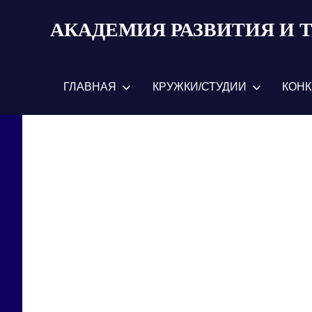
Пропустить
АКАДЕМИЯ РАЗВИТИЯ И 
и
перейти
к
содержимому
ГЛАВНАЯ
КРУЖКИ/СТУДИИ
КОН