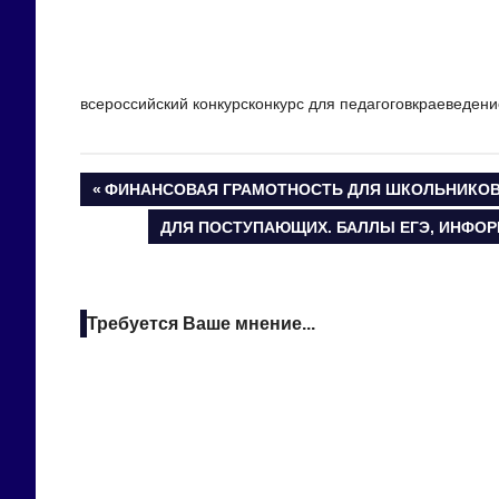
всероссийский конкурсконкурс для педагоговкраеведени
Навигация
ПРЕДЫДУЩАЯ
ФИНАНСОВАЯ ГРАМОТНОСТЬ ДЛЯ ШКОЛЬНИКО
ЗАПИСЬ:
СЛЕДУЮЩАЯ
ДЛЯ ПОСТУПАЮЩИХ. БАЛЛЫ ЕГЭ, ИНФОР
по
ЗАПИСЬ:
записям
Требуется Ваше мнение...