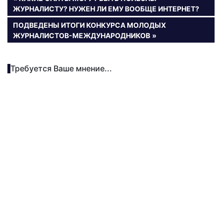
ЗАПИСЬ:
ЖУРНАЛИСТУ? НУЖЕН ЛИ ЕМУ ВООБЩЕ ИНТЕРНЕТ?
по
СЛЕДУЮЩАЯ
ПОДВЕДЕНЫ ИТОГИ КОНКУРСА МОЛОДЫХ
записям
ЗАПИСЬ:
ЖУРНАЛИСТОВ-МЕЖДУНАРОДНИКОВ
Требуется Ваше мнение...