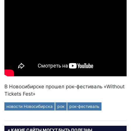
В Новосибирске прошел рок-фестиваль «Without
Tickets Fest»
новости Новосибирска
рок
рок-фестиваль
Навигация
ПРЕДЫДУЩАЯ
КАКИЕ САЙТЫ МОГУТ БЫТЬ ПОЛЕЗНЫ