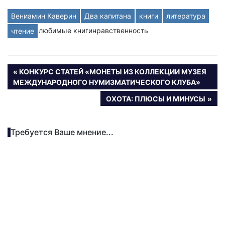
Вениамин Каверин
Два капитана
книги
литература
любимые книгинравственность
чтение
Навигация
ПРЕДЫДУЩАЯ
КОНКУРС СТАТЕЙ «МОНЕТЫ ИЗ КОЛЛЕКЦИИ МУЗЕЯ
ЗАПИСЬ:
МЕЖДУНАРОДНОГО НУМИЗМАТИЧЕСКОГО КЛУБА»
по
СЛЕДУЮЩАЯ
ОХОТА: ПЛЮСЫ И МИНУСЫ
записям
ЗАПИСЬ:
Требуется Ваше мнение...