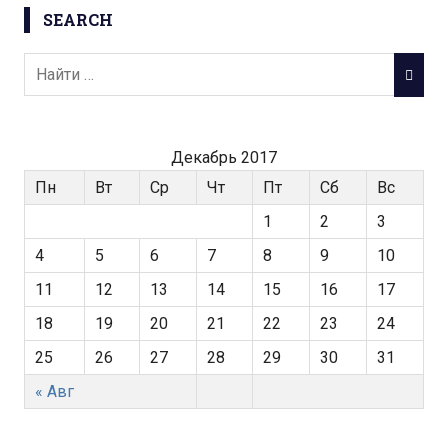
в
Facebook.
(Открывается
SEARCH
в
(Открывается
в
новом
(Открывается
в
новом
в
новом
окне)
в
новом
окне)
новом
окне)
новом
окне)
окне)
окне)
Декабрь 2017
Пн
Вт
Ср
Чт
Пт
Сб
Вс
1
2
3
4
5
6
7
8
9
10
11
12
13
14
15
16
17
18
19
20
21
22
23
24
25
26
27
28
29
30
31
« Авг