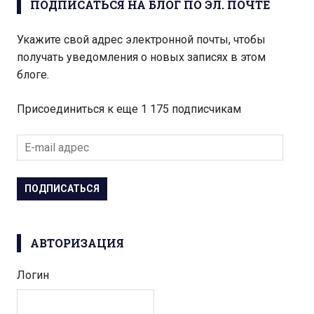
ПОДПИСАТЬСЯ НА БЛОГ ПО ЭЛ. ПОЧТЕ
Укажите свой адрес электронной почты, чтобы
получать уведомления о новых записях в этом
блоге.
Присоединиться к еще 1 175 подписчикам
E
-
m
a
i
l
АВТОРИЗАЦИЯ
а
д
Логин
р
е