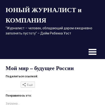
Пропустить
ЮНЫЙ ЖУРНАЛИСТ и
и
перейти
КОМПАНИЯ
к
содержимому
"Журналист – человек, обладающий даром ежедневно
заполнять пустоту" – Дейм Ребекка Уэст
Мой мир – будущее России
Поделиться ссылкой:
Ещё
Нажмите,
Нажмите
Нажмите,
Нажмите,
Нажмите,
Нажмите,
чтобы
здесь,
чтобы
чтобы
чтобы
чтобы
Понравилось это:
поделиться
чтобы
поделиться
поделиться
поделиться
поделиться
Загрузка...