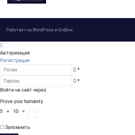
a
i
l
а
Работает на WordPress и Gridbox.
д
р
е
Авторизация
с
Регистрация
*
*
Войти на сайт через:
Prove your humanity
5 + 10 =
Запомнить