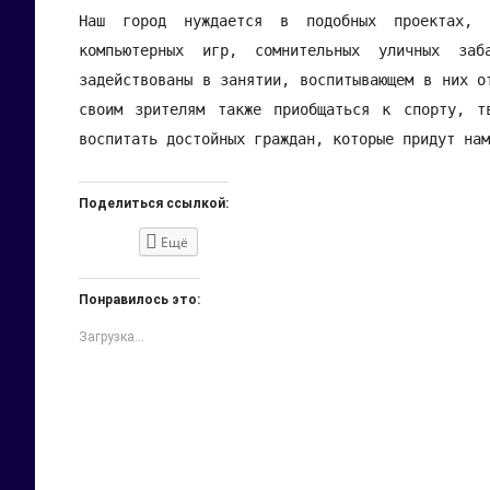
Наш город нуждается в подобных проектах, 
компьютерных игр, сомнительных уличных за
задействованы в занятии, воспитывающем в них о
своим зрителям также приобщаться к спорту, т
воспитать достойных граждан, которые придут нам
Поделиться ссылкой:
Ещё
Нажмите,
Нажмите
Нажмите,
Нажмите,
Нажмите,
чтобы
здесь,
чтобы
чтобы
чтобы
Понравилось это:
поделиться
чтобы
поделиться
поделиться
поделиться
Загрузка...
на
поделиться
записями
записями
на
Twitter
контентом
на
на
LinkedIn
(Открывается
на
Pinterest
Tumblr
(Открывается
в
Facebook.
(Открывается
(Открывается
в
новом
(Открывается
в
в
новом
окне)
в
новом
новом
окне)