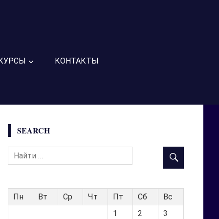
КУРСЫ
КОНТАКТЫ
SEARCH
Пн
Вт
Ср
Чт
Пт
Сб
Вс
1
2
3