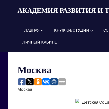
Пропустить
АКАДЕМИЯ РАЗВИТИЯ И 
и
перейти
к
содержимому
ГЛАВНАЯ
КРУЖКИ/СТУДИИ
СО
ЛИЧНЫЙ КАБИНЕТ
Москва
Москва