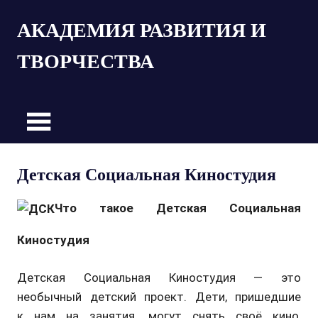
Пропустить
АКАДЕМИЯ РАЗВИТИЯ И
и
перейти
ТВОРЧЕСТВА
к
содержимому
Детская Социальная Киностудия
Что такое Детская Социальная
Киностудия
Детская Социальная Киностудия — это
необычный детский проект. Дети, пришедшие
к нам на занятия, могут снять своё кино,