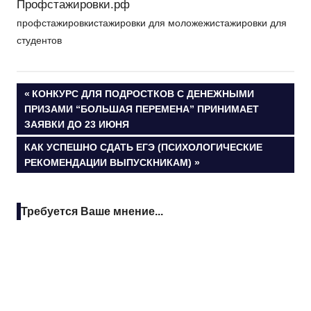
Профстажировки.рф
профстажировкистажировки для моложежистажировки для
студентов
Навигация
ПРЕДЫДУЩАЯ
КОНКУРС ДЛЯ ПОДРОСТКОВ С ДЕНЕЖНЫМИ
ЗАПИСЬ:
ПРИЗАМИ “БОЛЬШАЯ ПЕРЕМЕНА” ПРИНИМАЕТ
по
ЗАЯВКИ ДО 23 ИЮНЯ
СЛЕДУЮЩАЯ
КАК УСПЕШНО СДАТЬ ЕГЭ (ПСИХОЛОГИЧЕСКИЕ
записям
ЗАПИСЬ:
РЕКОМЕНДАЦИИ ВЫПУСКНИКАМ)
Требуется Ваше мнение...