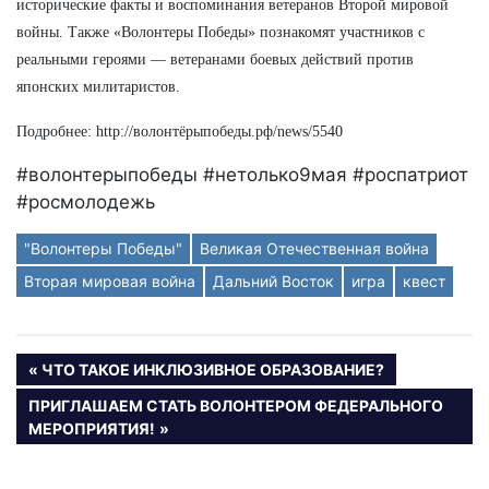
исторические факты и воспоминания ветеранов Второй мировой
войны. Также «Волонтеры Победы» познакомят участников с
реальными героями — ветеранами боевых действий против
японских милитаристов.
Подробнее: http://волонтёрыпобеды.рф/news/5540
#волонтерыпобеды #нетолько9мая #роспатриот
#росмолодежь
"Волонтеры Победы"
Великая Отечественная война
Вторая мировая война
Дальний Восток
игра
квест
Навигация
ПРЕДЫДУЩАЯ
ЧТО ТАКОЕ ИНКЛЮЗИВНОЕ ОБРАЗОВАНИЕ?
ЗАПИСЬ:
по
СЛЕДУЮЩАЯ
ПРИГЛАШАЕМ СТАТЬ ВОЛОНТЕРОМ ФЕДЕРАЛЬНОГО
ЗАПИСЬ:
МЕРОПРИЯТИЯ!
записям