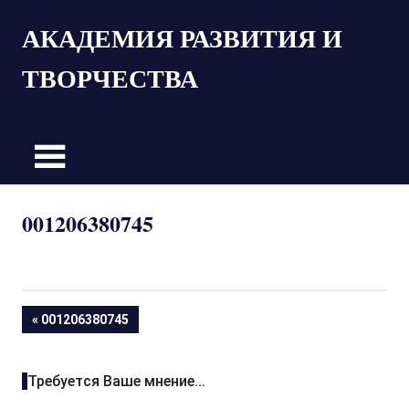
Пропустить
АКАДЕМИЯ РАЗВИТИЯ И
и
перейти
ТВОРЧЕСТВА
к
содержимому
001206380745
Навигация
ПРЕДЫДУЩАЯ
001206380745
ЗАПИСЬ:
по
Требуется Ваше мнение...
записям