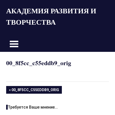
Пропустить
АКАДЕМИЯ РАЗВИТИЯ И
и
перейти
ТВОРЧЕСТВА
к
содержимому
00_8f5cc_c55eddb9_orig
Навигация
ПРЕДЫДУЩАЯ
00_8F5CC_C55EDDB9_ORIG
ЗАПИСЬ:
по
Требуется Ваше мнение...
записям