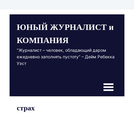
Пропустить
ЮНЫЙ ЖУРНАЛИСТ и
и
перейти
КОМПАНИЯ
к
содержимому
"Журналист – человек, обладающий даром
ежедневно заполнять пустоту" – Дейм Ребекка
Уэст
страх