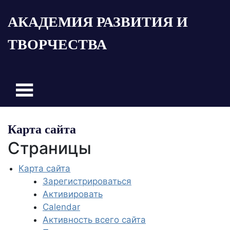
Пропустить
АКАДЕМИЯ РАЗВИТИЯ И
и
перейти
ТВОРЧЕСТВА
к
содержимому
Карта сайта
Страницы
Карта сайта
Зарегистрироваться
Активировать
Calendar
Активность всего сайта