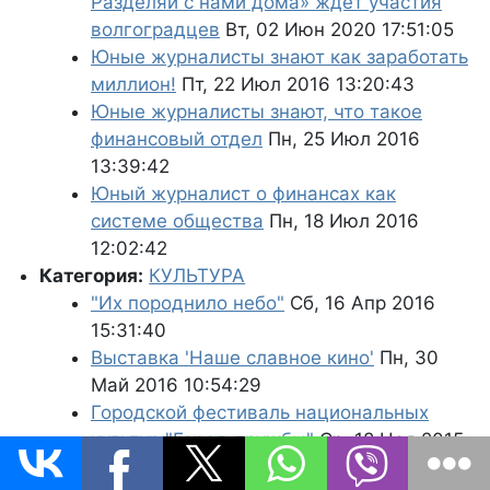
Разделяй с нами дома» ждёт участия
волгоградцев
Вт, 02 Июн 2020 17:51:05
Юные журналисты знают как заработать
миллион!
Пт, 22 Июл 2016 13:20:43
Юные журналисты знают, что такое
финансовый отдел
Пн, 25 Июл 2016
13:39:42
Юный журналист о финансах как
системе общества
Пн, 18 Июл 2016
12:02:42
Категория:
КУЛЬТУРА
"Их породнило небо"
Сб, 16 Апр 2016
15:31:40
Выставка 'Наше славное кино'
Пн, 30
Май 2016 10:54:29
Городской фестиваль национальных
культур "Город дружбы"
Ср, 18 Ноя 2015
16:22:22