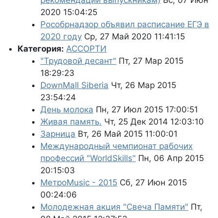
рекомендации выпускникам)
Вс, 07 Июн
2020 15:04:25
Рособрнадзор объявил расписание ЕГЭ в
2020 году
Ср, 27 Май 2020 11:41:15
Категория:
АССОРТИ
"Трудовой десант"
Пт, 27 Мар 2015
18:29:23
DownMall Siberia
Чт, 26 Мар 2015
23:54:24
День молока
Пн, 27 Июл 2015 17:00:51
Живая память.
Чт, 25 Дек 2014 12:03:10
Зарница
Вт, 26 Май 2015 11:00:01
Международный чемпионат рабочих
профессий "WorldSkills"
Пн, 06 Апр 2015
20:15:03
МетроMusic - 2015
Сб, 27 Июн 2015
00:24:06
Молодежная акция "Свеча Памяти"
Пт,